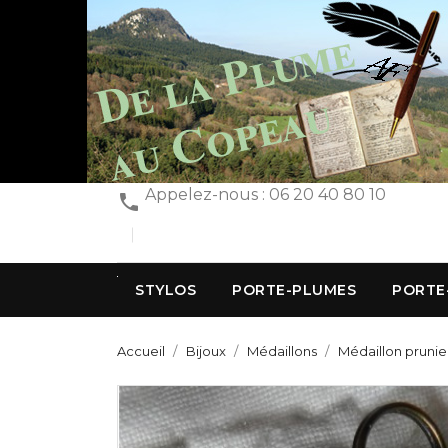
Appelez-nous :
06 20 40 80 10

STYLOS
PORTE-PLUMES
PORTE
Accueil
Bijoux
Médaillons
Médaillon prunie