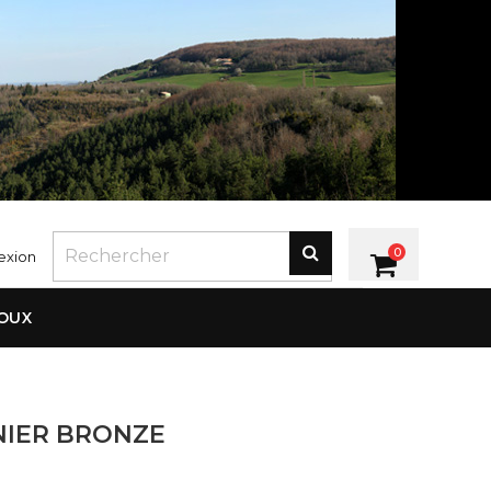
0
exion
JOUX
NIER BRONZE